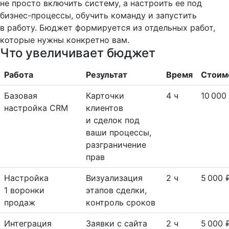
не просто включить систему, а настроить ее под
бизнес-процессы, обучить команду и запустить
в работу. Бюджет формируется из отдельных работ,
которые нужны конкретно вам.
Что увеличивает бюджет
Работа
Результат
Время
Стоим
Базовая
Карточки
4 ч
10 000
настройка CRM
клиентов
и сделок под
ваши процессы,
разграничение
прав
Настройка
Визуализация
2 ч
5 000 
1 воронки
этапов сделки,
продаж
контроль сроков
Интеграция
Заявки с сайта
2 ч
5 000 