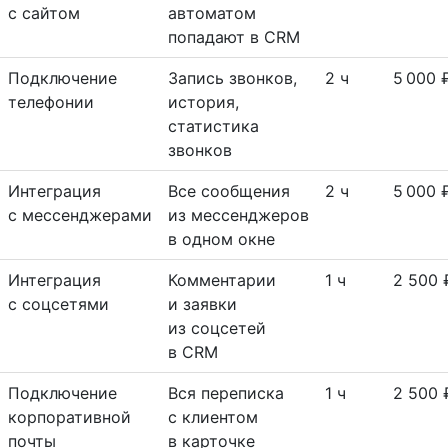
с сайтом
автоматом
попадают в CRM
Подключение
Запись звонков,
2 ч
5 000 
телефонии
история,
статистика
звонков
Интеграция
Все сообщения
2 ч
5 000 
с мессенджерами
из мессенджеров
в одном окне
Интеграция
Комментарии
1 ч
2 500 
с соцсетями
и заявки
из соцсетей
в CRM
Подключение
Вся переписка
1 ч
2 500 
корпоративной
с клиентом
почты
в карточке