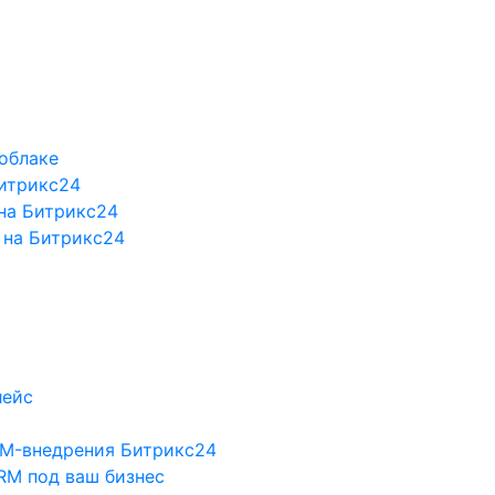
облаке
Битрикс24
на Битрикс24
 на Битрикс24
лейс
RM-внедрения Битрикс24
RM под ваш бизнес