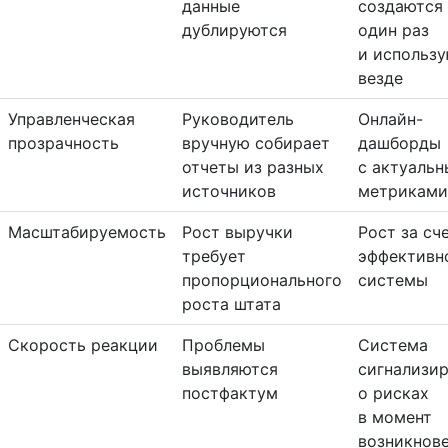
данные
создаются
дублируются
один раз
и использ
везде
Управленческая
Руководитель
Онлайн-
прозрачность
вручную собирает
дашборды
отчеты из разных
с актуаль
источников
метриками
Масштабируемость
Рост выручки
Рост за сч
требует
эффективн
пропорционального
системы
роста штата
Скорость реакции
Проблемы
Система
выявляются
сигнализи
постфактум
о рисках
в момент
возникнов